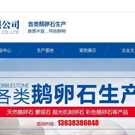
品中心
生产基地
案例展示
企业文
南鹅卵石
鹅卵石批发
鹅卵石厂家
鹅卵石价格
天然鹅卵石
鹅卵石滤料
黑色鹅卵石