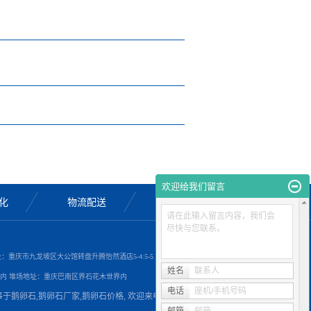
欢迎给我们留言
化
物流配送
联系我们
请在此输入留言内容，我们会
尽快与您联系。
司地址：重庆市九龙坡区大公馆转盘升腾怡然酒店5-4:5-5
姓名
联系人
内 堆场地址：重庆巴南区界石花木世界内
电话
座机/手机号码
从事于
鹅卵石
,
鹅卵石厂家
,
鹅卵石价格
, 欢迎来电咨询!