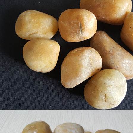
大鹅卵石
砾石厂家
砂滤料厂家
天然海沙