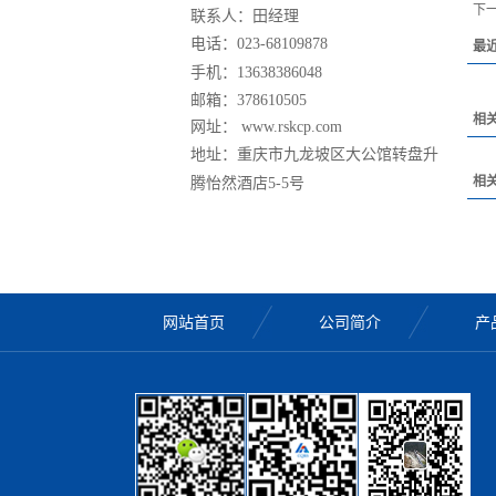
下
联系人：田经理
电话：
023-68109878
最
手机：
13638386048
邮箱：378610505
相
网址： www.rskcp.com
地址：
重庆市九龙坡区大公馆转盘升
相
腾怡然酒店5-5号
网站首页
公司简介
产