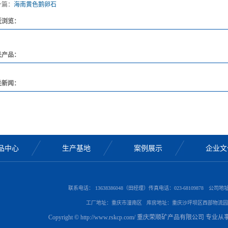
一篇：
海南黄色鹅卵石
近浏览：
关产品：
关新闻：
品中心
生产基地
案例展示
企业文
联系电话： 13638386048（田经理）传真电话：023-68109878 公
工厂地址：重庆市潼南区 库房地址：重庆沙坪坝区西部物流园
Copyright © http://www.rskcp.com/ 重庆荣顺矿产品有限公司 专业