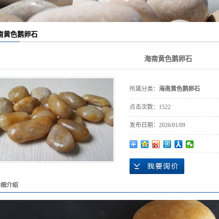
灰色鹅卵石
白色鹅卵石
南黄色鹅卵石
黄色鹅卵石
海南黄色鹅卵石
红色鹅卵石
抛光鹅卵石
所属分类：
海南黄色鹅卵石
州鹅卵石厂家
点击次数：
1522
发布日期：
2026/01/09
庆鹅卵石厂家
川鹅卵石厂家
南鹅卵石厂家
压器鹅卵石
详细介绍
冷机鹅卵石