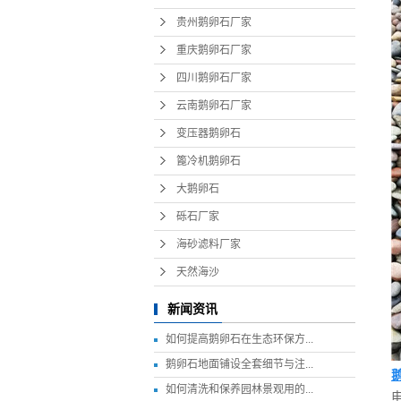
大
贵州鹅卵石厂家
砾
重庆鹅卵石厂家
海砂
四川鹅卵石厂家
天
云南鹅卵石厂家
变压器鹅卵石
篦冷机鹅卵石
大鹅卵石
砾石厂家
海砂滤料厂家
天然海沙
新闻资讯
如何提高鹅卵石在生态环保方...
鹅卵石地面铺设全套细节与注...
如何清洗和保养园林景观用的...