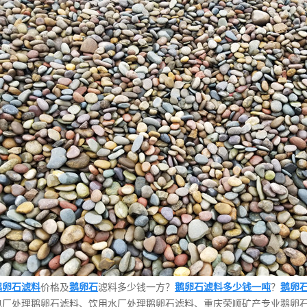
鹅卵石
石厂家
滤料厂家
然海沙
鹅卵石滤料
价格及
鹅卵石
滤料多少钱一方？
鹅卵石滤料多少钱一吨
？
鹅卵
电厂处理鹅卵石滤料、饮用水厂处理鹅卵石滤料、重庆荣顺矿产专业鹅卵