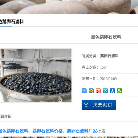
色鹅卵石
色鹅卵石
色鹅卵石滤料
色鹅卵石
黑色鹅卵石滤料
色鹅卵石
光鹅卵石
所属分类：
鹅卵石滤料
鹅卵石厂家
点击次数：
1584
发布日期：
2026/01/09
鹅卵石厂家
鹅卵石厂家
鹅卵石厂家
器鹅卵石
详细介绍
机鹅卵石
黑色鹅卵石滤料
、
鹅卵石滤料价格
、
鹅卵石滤料厂家
批发