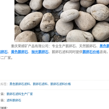
重庆荣顺矿产品有限公司：专业生产鹅卵石、天然鹅卵石、
黑色
鹅卵石
、
黄色鹅卵石
、
抛光鹅卵石
、鹅卵石滤料同时提供
鹅卵石价格
咨询
不二厂家。
关标签：
黑色鹅卵石滤料、鹅卵石滤料、鹅卵石滤料价格
一篇：
鹅卵石滤料生产厂家
一篇：
滤料鹅卵石
近浏览：