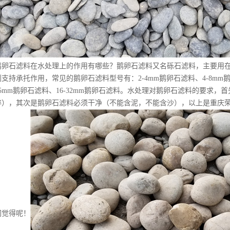
鹅卵石滤料在水处理上的作用有哪些？鹅卵石滤料又名砾石滤料，主要用
到支持承托作用，常见的鹅卵石滤料型号有：
2-4mm鹅卵石滤料、
4-8mm
5mm
鹅卵石滤料、
16-32mm
鹅卵石滤料。水处理对鹅卵石滤料的要求，首
碎），其次是鹅卵石滤料必须干净（不能含泥，不能含沙），以上是重庆
们觉得呢！