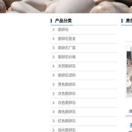
灰
白
黑
产品分类
鹅卵石
黄
鹅卵石批发
红
鹅卵石厂家
抛
鹅卵石价格
贵州
天然鹅卵石
鹅卵石滤料
重庆
黑色鹅卵石
四川
灰色鹅卵石
云南
白色鹅卵石
变压
黄色鹅卵石
篦冷
红色鹅卵石
抛光鹅卵石