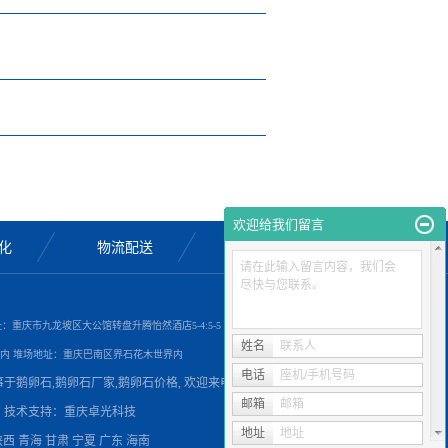
欢迎给我们留言
化
物流配送
联系我们
请在此输入留言内容，我们会
尽快与您联系。
司地址：重庆市九龙坡区大公馆转盘升腾怡然酒店5-4:5-5
姓名
联系人
内 堆场地址：重庆巴南区界石花木世界内
电话
座机/手机号码
从事于
鹅卵石
,
鹅卵石厂家
,
鹅卵石价格
, 欢迎来电咨询!
邮箱
邮箱
技术支持：
重庆卓光科技
地址
地址
陕西
青海
甘肃
宁夏
广东
海南