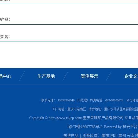
关产品：
关新闻：
品中心
生产基地
案例展示
企业文
联系电话： 13638386048（田经理）传真电话：023-68109878 公
工厂地址：重庆市潼南区 库房地址：重庆沙坪坝区西部物流园
Copyright © http://www.rskcp.com/ 重庆荣顺矿产品有限公司 专业
渝ICP备16007768号-2
Powered by
祥云平台
热推产品
| 主营区域：
重庆
四川
贵州
云南