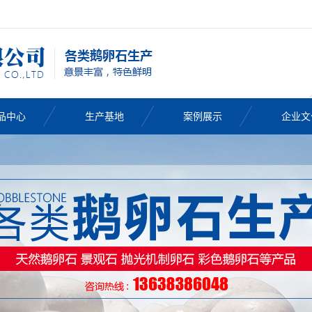
品中心
生产基地
案例展示
企业文
鹅卵石
卵石批发
卵石厂家
卵石价格
然鹅卵石
卵石滤料
色鹅卵石