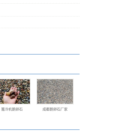
篦冷机鹅卵石
成都鹅卵石厂家