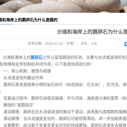
色鹅卵石
色鹅卵石
滩和海岸上的鹅卵石为什么是圆的
色鹅卵石
沙滩和海岸上的鹅卵石为什么
色鹅卵石
发布日期：
2026-01-24
作者：
点击：
118
光鹅卵石
沙滩和海岸上的
鹅卵石
之所以呈现圆润的形状，主要与水流或波浪的长
鹅卵石厂家
及物理和化学机制的共同作用，以下是具体原因分析：
一、核心机制：磨蚀与碰撞
鹅卵石厂家
水流或波浪的搬运作用
鹅卵石厂家
卵石原本是棱角分明的岩石碎片（如花岗岩、石灰岩），在河流、海
。
鹅卵石厂家
搬运过程中，鹅卵石会相互碰撞，并与河床、海底或沙滩的基质（如
蚀的“滚圆效应”
器鹅卵石
动摩擦：鹅卵石在水流或波浪的推动下滚动，其表面与周围颗粒接触
机鹅卵石
动摩擦：当水流速度变化时，鹅卵石可能短暂滑动，进一步加剧表面
期累积：经过数千年甚至更长时间的持续磨蚀，鹅卵石逐渐失去棱角