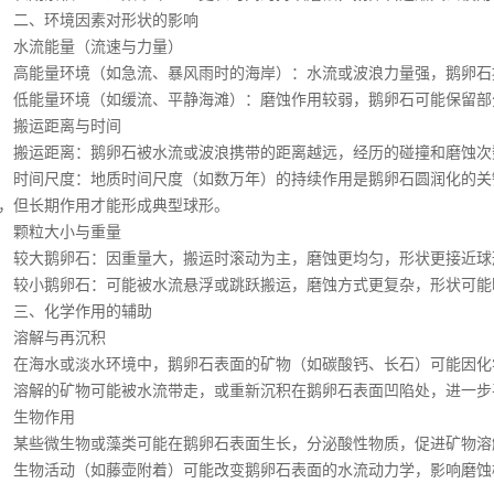
鹅卵石
二、环境因素对形状的影响
石厂家
水流能量（流速与力量）
能量环境（如急流、暴风雨时的海岸）：水流或波浪力量强，鹅卵石
滤料厂家
能量环境（如缓流、平静海滩）：磨蚀作用较弱，鹅卵石可能保留部
然海沙
搬运距离与时间
运距离：鹅卵石被水流或波浪携带的距离越远，经历的碰撞和磨蚀次
间尺度：地质时间尺度（如数万年）的持续作用是鹅卵石圆润化的关
，但长期作用才能形成典型球形。
颗粒大小与重量
大鹅卵石：因重量大，搬运时滚动为主，磨蚀更均匀，形状更接近球
小鹅卵石：可能被水流悬浮或跳跃搬运，磨蚀方式更复杂，形状可能
三、化学作用的辅助
溶解与再沉积
海水或淡水环境中，鹅卵石表面的矿物（如碳酸钙、长石）可能因化
解的矿物可能被水流带走，或重新沉积在鹅卵石表面凹陷处，进一步
生物作用
些微生物或藻类可能在鹅卵石表面生长，分泌酸性物质，促进矿物溶
物活动（如藤壶附着）可能改变鹅卵石表面的水流动力学，影响磨蚀