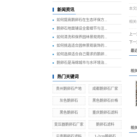
本文网
新闻资讯
如何提高鹅卵石在生态环保方...
相关
鹅卵石地面铺设全套细节与注...
上一
如何清洗和保养园林景观用的...
下一
如何挑选适合园林景观装饰的...
最
如何选择适合自己需求的鹅卵...
鹅卵石是海绵城市与水环境治...
相
热门关键词
贵州鹅卵石产地
成都鹅卵石厂家
灰色鹅卵石
黑色鹅卵石价格
黑色鹅卵石
重庆鹅卵石滤料
变压器鹅卵石厂家
鹅卵石滤料
相
云南鹅卵石滤料
1-2cm鹅卵石