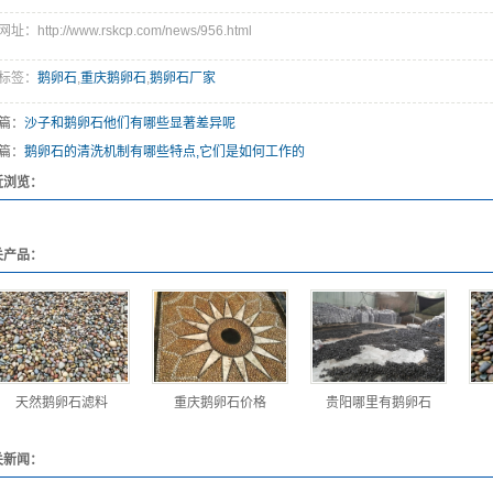
址：http://www.rskcp.com/news/956.html
标签：
鹅卵石
,
重庆鹅卵石
,
鹅卵石厂家
篇：
沙子和鹅卵石他们有哪些显著差异呢
篇：
鹅卵石的清洗机制有哪些特点,它们是如何工作的
近浏览：
关产品：
天然鹅卵石滤料
重庆鹅卵石价格
贵阳哪里有鹅卵石
关新闻：