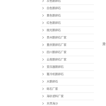
大
灰色鹅卵石
白色鹅卵石
砾
黄色鹅卵石
高
海砂
低
红色鹅卵石
天
抛光鹅卵石
搬
贵州鹅卵石厂家
时
滑
重庆鹅卵石厂家
四川鹅卵石厂家
较
云南鹅卵石厂家
较
变压器鹅卵石
篦冷机鹅卵石
在
大鹅卵石
溶
砾石厂家
某
海砂滤料厂家
生
天然海沙