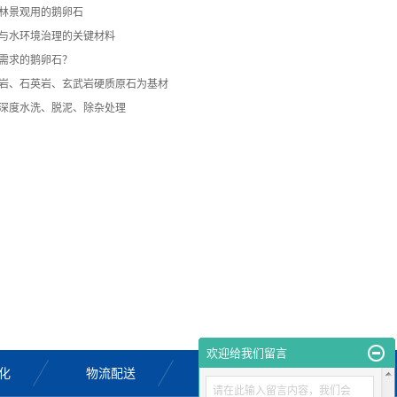
林景观用的鹅卵石
与水环境治理的关键材料
需求的鹅卵石？
岩、石英岩、玄武岩硬质原石为基材
深度水洗、脱泥、除杂处理
欢迎给我们留言
化
物流配送
联系我们
请在此输入留言内容，我们会