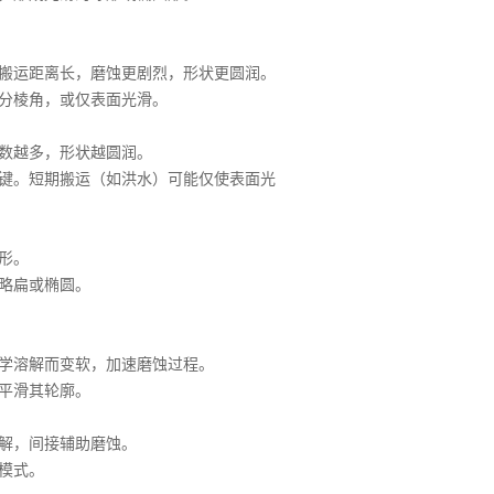
搬运距离长，磨蚀更剧烈，形状更圆润。
分棱角，或仅表面光滑。
数越多，形状越圆润。
键。短期搬运（如洪水）可能仅使表面光
形。
略扁或椭圆。
学溶解而变软，加速磨蚀过程。
平滑其轮廓。
解，间接辅助磨蚀。
模式。