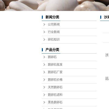
灰
白
沙
新闻分类
公司新闻
黄
行业新闻
红
卵石知识
抛
产品分类
贵州
涉
鹅卵石
重庆
鹅卵石批发
四川
鹅卵石厂家
鹅
运
鹅卵石价格
云南
在
天然鹅卵石
磨
变压
鹅卵石滤料
滚
篦冷
滑
黑色鹅卵石
长