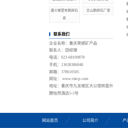
遵义哪里有鹅卵石
文山鹅卵石厂家
卖
联系我们
企业名称：重庆荣顺矿产品
联系人：田经理
电话：
023-68109878
手机：
13638386048
邮箱：378610505
网址： www.rskcp.com
地址：
重庆市九龙坡区大公馆转盘升
腾怡然酒店5-5号
网站首页
公司简介
产