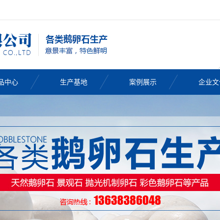
品中心
生产基地
案例展示
企业文
鹅卵石
卵石批发
卵石厂家
卵石价格
然鹅卵石
卵石滤料
色鹅卵石