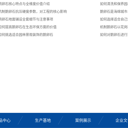
鹅卵石核心特点与全维度价值介绍
如何清洗和保养园
机制鹅卵石抗压硬度参数，对工程的核心影响
鹅卵石是海绵城市
鹅卵石地面铺设全套细节与注意事项
如何选择适合自己
如何提高鹅卵石在生态环保方面的价值
机制鹅卵石以花岗
如何挑选适合园林景观装饰的鹅卵石
如何对鹅卵石进行
品中心
生产基地
案例展示
企业文