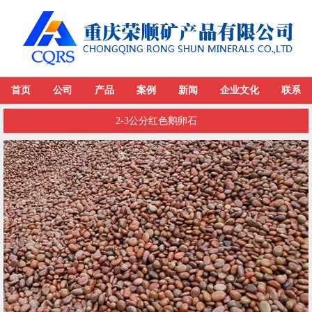
首页
公司
产品
案例
新闻
企业文化
联系
2-3公分红色鹅卵石