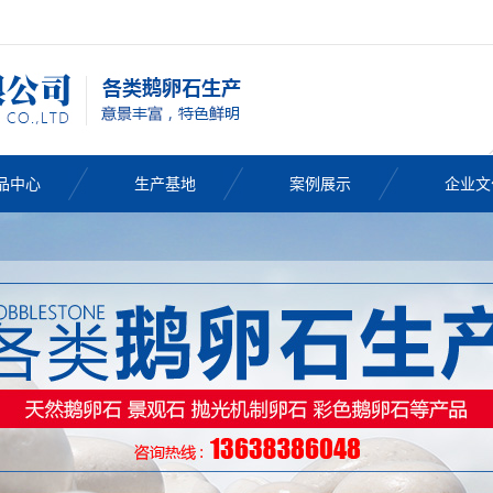
品中心
生产基地
案例展示
企业文
鹅卵石
卵石批发
卵石厂家
卵石价格
然鹅卵石
卵石滤料
色鹅卵石