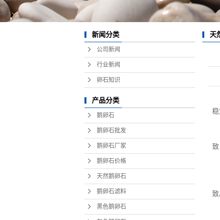
灰
白
天
新闻分类
公司新闻
黄
行业新闻
红
卵石知识
抛
产品分类
贵州
稳
鹅卵石
重庆
鹅卵石批发
天
四川
鹅卵石厂家
致
铺
鹅卵石价格
云南
视
天然鹅卵石
为
变压
鹅卵石滤料
致
篦冷
黑色鹅卵石
鹅