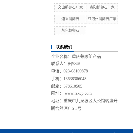
文山鹅卵石厂家
贵阳鹅卵石厂家
遵义鹅卵石
红河州鹅卵石厂家
灰色鹅卵石
联系我们
企业名称：重庆荣顺矿产品
联系人：田经理
电话：
023-68109878
手机：
13638386048
邮箱：378610505
网址： www.rskcp.com
地址：
重庆市九龙坡区大公馆转盘升
腾怡然酒店5-5号