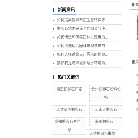
相
新闻资讯
如何提高鹅卵石在生态环保方...
鹅卵石地面铺设全套细节与注...
如何清洗和保养园林景观用的...
如何挑选适合园林景观装饰的...
如何选择适合自己需求的鹅卵...
相
鹅卵石是海绵城市与水环境治...
热门关键词
德宏鹅卵石厂家
贵州鹅卵石滤料价
格
天然灰色鹅卵石
云南大鹅卵石
成都鹅卵石生产厂
贵州鹅卵石厂
家
天然鹅卵石批发