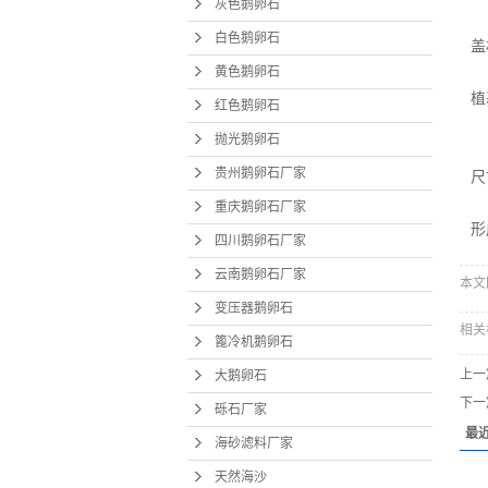
大
灰色鹅卵石
良
白色鹅卵石
砾
盖
黄色鹅卵石
较
海砂
植
红色鹅卵石
天
抛光鹅卵石
尺
贵州鹅卵石厂家
尺
吸
重庆鹅卵石厂家
形
四川鹅卵石厂家
云南鹅卵石厂家
本文网
变压器鹅卵石
相关
篦冷机鹅卵石
上一
大鹅卵石
下一
砾石厂家
最
海砂滤料厂家
天然海沙