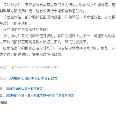
鹅卵石
好吸水性：某些鹅卵石具有复杂的多孔结构，吸水保水性能稳定。这
石厂家
材料等方面应用广泛，能有效保持土壤湿度和通气性。
差吸水性：部分鹅卵石因质地紧密、孔隙率低，吸水性较差。这类鹅
滤料厂家
基质）可能不适用。
然海沙
尺寸均匀性与吸水性的关联：
寸均匀性差的鹅卵石在铺装时，颗粒间缝隙大小不一，可能影响吸水
寸不均的鹅卵石可能导致水流通过不均，降低过滤效率。
水性良好的鹅卵石若尺寸均匀，可更稳定地发挥吸水功能。例如，在
成更稳定的过滤层，提高水质净化效果。
址：http://www.rskcp.com/news/947.html
标签：
天然鹅卵石
,
重庆鹅卵石
,
鹅卵石批发
篇：
鹅卵石有哪些缺点和不足呢
篇：
鹅卵石的色彩主要由其化学成分中的色素离子决定
近浏览：