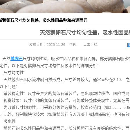
色鹅卵石
色鹅卵石
然鹅卵石尺寸均匀性差，吸水性因品种和来源而异
色鹅卵石
天然鹅卵石尺寸均匀性差，吸水性因品
色鹅卵石
发布日期：
2025-11-26
作者：
点击：
81
光鹅卵石
天然
鹅卵石
尺寸均匀性差，吸水性因品种和来源而异，部分鹅卵石吸水
鹅卵石厂家
定性。以下是对鹅卵石尺寸均匀性及吸水性的详细分析：
尺寸均匀性
鹅卵石厂家
然鹅卵石因水流冲刷自然形成，尺寸差异较大，通常直径在2-10cm
鹅卵石厂家
以下问题：
装稳定性：尺寸差异大的鹅卵石铺装后，易出现颗粒移位、凹陷或局
鹅卵石厂家
觉效果：尺寸不均的鹅卵石铺装后，可能破坏整体美观性，尤其在需
改善尺寸均匀性，可采取分级筛选措施，按直径范围（如3-5cm、5-
器鹅卵石
。此外，预制模块化技术（如将鹅卵石嵌入混凝土或树脂基座）也可有效
机鹅卵石
吸水性
卵石的吸水性因品种和来源而异，部分鹅卵石具有良好的吸水性，而