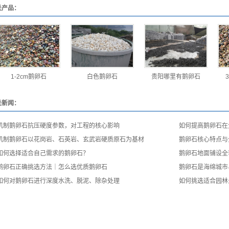
关产品：
1-2cm鹅卵石
白色鹅卵石
贵阳哪里有鹅卵石
关新闻：
机制鹅卵石抗压硬度参数，对工程的核心影响
如何提高鹅卵石在
机制鹅卵石以花岗岩、石英岩、玄武岩硬质原石为基材
鹅卵石核心特点与
如何选择适合自己需求的鹅卵石？
鹅卵石地面铺设全
鹅卵石正确挑选方法｜怎么选优质鹅卵石
鹅卵石是海绵城市
如何对鹅卵石进行深度水洗、脱泥、除杂处理
如何挑选适合园林